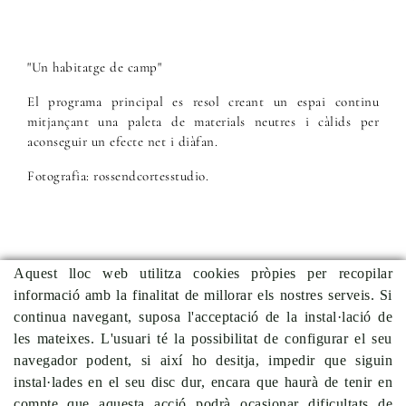
"Un habitatge de camp"
El programa principal es resol creant un espai continu
mitjançant una paleta de materials neutres i càlids per
aconseguir un efecte net i diàfan.
Fotografia: rossendcortesstudio.
Aquest lloc web utilitza cookies pròpies per recopilar
informació amb la finalitat de millorar els nostres serveis. Si
Anterior
Tornar a
Següent projecte
continua navegant, suposa l'acceptació de la instal·lació de
projecte
projectes
les mateixes. L'usuari té la possibilitat de configurar el seu
navegador podent, si així ho desitja, impedir que siguin
instal·lades en el seu disc dur, encara que haurà de tenir en
compte que aquesta acció podrà ocasionar dificultats de