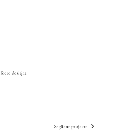
fecte desitjat.
Següent projecte